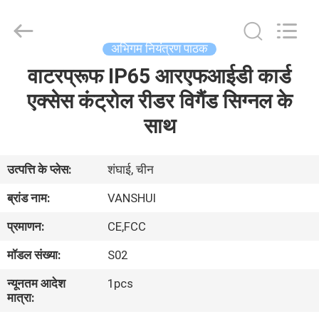
2026
VANSHUI
ENTERPRISE
COMPANY
LIMITED.
अभिगम नियंत्रण पाठक
All
Rights
वाटरप्रूफ IP65 आरएफआईडी कार्ड
घर
Reserved.
एक्सेस कंट्रोल रीडर विगैंड सिग्नल के
उत्पाद
साथ
विडियो
उत्पत्ति के प्लेस:
शंघाई, चीन
ब्रांड नाम:
VANSHUI
हमारे
प्रमाणन:
CE,FCC
बारे
मॉडल संख्या:
S02
में
न्यूनतम आदेश
1pcs
मात्रा:
कारखाने