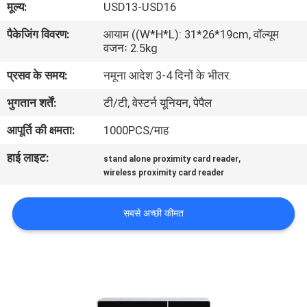
मूल्य:
USD13-USD16
का
पैकेजिंग विवरण:
आयाम ((W*H*L): 31*26*19cm, वॉल्यूम
दौरा
वजनः 2.5kg
प्रसव के समय:
नमूना आदेश 3-4 दिनों के भीतर.
गुणवत्ता
भुगतान शर्तें:
टी/टी, वेस्टर्न यूनियन, पेपैल
नियंत्रण
आपूर्ति की क्षमता:
1000PCS/माह
हमसे
हाई लाइट:
,
stand alone proximity card reader
संपर्क
wireless proximity card reader
करें
सबसे अच्छी कीमत
उद्धरण
मांगें