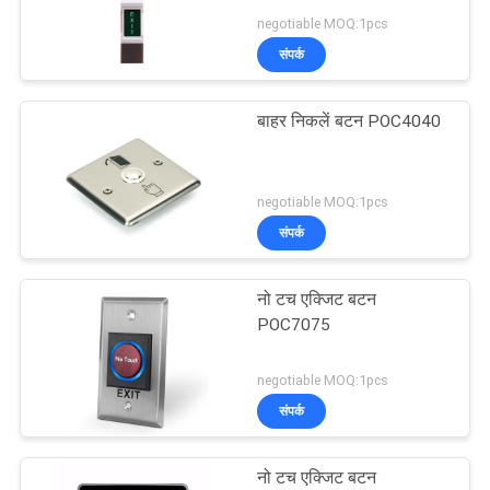
साइटमैप
negotiable MOQ:1pcs
संपर्क
गोपनीयता
126
वायरलेस स्मार्ट डोर लॉक
नीति
बाहर निकलें बटन POC4040
Tuya TTLock
negotiable MOQ:1pcs
संपर्क
नो टच एक्जिट बटन
61
POC7075
अभिगम नियंत्रण पाठक
negotiable MOQ:1pcs
संपर्क
नो टच एक्जिट बटन