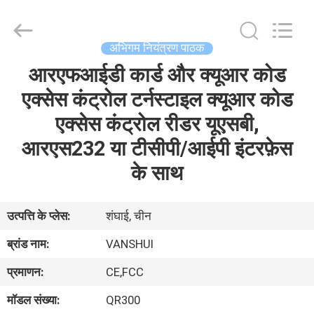
2026
VANSHUI
ENTERPRISE
COMPANY
LIMITED.
अभिगम नियंत्रण पाठक
All
Rights
आरएफआईडी कार्ड और क्यूआर कोड
घर
Reserved.
एक्सेस कंट्रोल टर्नस्टाइल क्यूआर कोड
उत्पाद
एक्सेस कंट्रोल रीडर यूएसबी,
आरएस232 या टीसीपी/आईपी इंटरफ़ेस
विडियो
के साथ
हमारे
उत्पत्ति के प्लेस:
शंघाई, चीन
बारे
ब्रांड नाम:
VANSHUI
में
प्रमाणन:
CE,FCC
मॉडल संख्या:
QR300
कारखाने