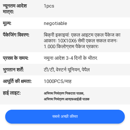
का
न्यूनतम आदेश
1pcs
मात्रा:
दौरा
मूल्य:
negotiable
गुणवत्ता
पैकेजिंग विवरण:
बिक्री इकाइयां: एकल आइटम एकल पैकेज का
आकारः 10X10X6 सेमी एकल सकल वजनः
नियंत्रण
1.000 किलोग्राम पैकेज प्रकारः
प्रसव के समय:
नमूना आदेश 3-4 दिनों के भीतर.
हमसे
भुगतान शर्तें:
टी/टी, वेस्टर्न यूनियन, पेपैल
संपर्क
आपूर्ति की क्षमता:
1000PCS/माह
करें
हाई लाइट:
,
अभिगम नियंत्रण निकटता पाठक
अभिगम नियंत्रण आरएफआईडी पाठक
उद्धरण
मांगें
सबसे अच्छी कीमत