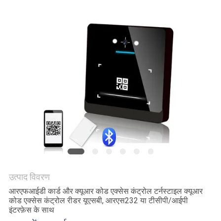
साइटमैप
गोपनीयता
नीति
उत्पाद विवरण
आरएफआईडी कार्ड और क्यूआर कोड एक्सेस कंट्रोल टर्नस्टाइल क्यूआर
कोड एक्सेस कंट्रोल रीडर यूएसबी, आरएस232 या टीसीपी/आईपी
इंटरफ़ेस के साथ