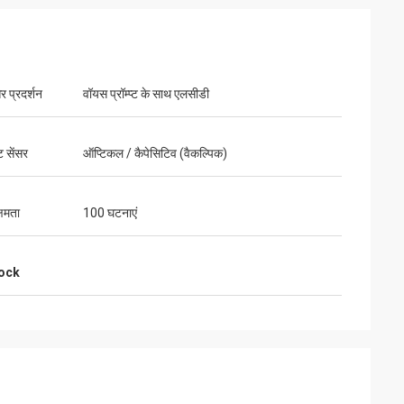
र प्रदर्शन
वॉयस प्रॉम्प्ट के साथ एलसीडी
ट सेंसर
ऑप्टिकल / कैपेसिटिव (वैकल्पिक)
्षमता
100 घटनाएं
lock