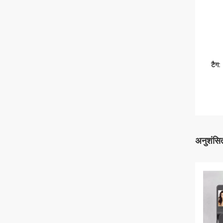
टैग:
अनुशंसित