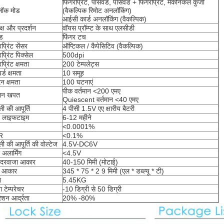
फिंगरप्रिंट, पासवर्ड, पासवर्ड + फिंगरप्रिंट, मैकेनिकल कुंजी
ॉक मोड
(वैकल्पिक रिमोट अनलॉकिंग)
आईसी कार्ड अनलॉकिंग (वैकल्पिक)
क्ष और प्रदर्शन
वॉयस प्रॉम्प्ट के साथ एलसीडी
ैड
फिंगर टच
प्रिंट सेंसर
ऑप्टिकल / कैपेसिटिव (वैकल्पिक)
रप्रिंट पिक्सेल
500dpi
प्रिंट क्षमता
200 टेम्पलेट्स
र्ड क्षमता
10 समूह
ेन क्षमता
100 घटनाएं
पीक वर्तमान <200 एमए
मान खपत
Quiescent वर्तमान <40 एमए
ी की आपूर्ति
4 पीसी 1.5V एए क्षारीय बैटरी
र लाइफटाइम
6-12 महीने
<0.0001%
R
<0.1%
ी की आपूर्ति की वोल्टेज
4.5V-DC6V
 अलार्मिंग
<4.5V
ू दरवाजा आकार
40-150 मिमी (मोटाई)
 आकार
345 * 75 * 2 9 मिमी (एल * डब्ल्यू * टी)
न
5.45KG
ंग टेम्परेचर
-10 डिग्री से 50 डिग्री
शन आर्द्रता
20% -80%