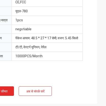
CE,FCC
यूएल-780
 मात्रा
1pcs
negotiable
रण
पैकेज आयाम: 48.5 * 27 * 17 सेमी; वजन: 5.45 किलो
टी/टी, वेस्टर्न यूनियन, पेपैल
मता
10000PCS/Month
ी कीमत
अब से संपर्क करें