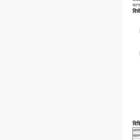
घटना
विश
विश
आदर्
सामग