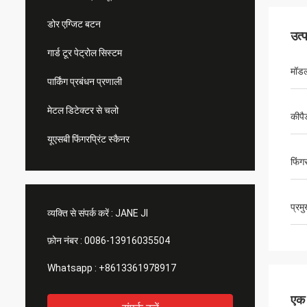
डोर एग्जिट बटन
उत्
गार्ड टूर पेट्रोल सिस्टम
मॉड
पार्किंग प्रबंधन प्रणाली
मेटल डिटेक्टर से चलो
कीपै
यूएसबी फिंगरप्रिंट स्कैनर
फिंगर
प्रम
व्यक्ति से संपर्क करें :
JANE JI
फ़ोन नंबर :
0086-13916035504
Whatsapp :
+8613361978917
एक स