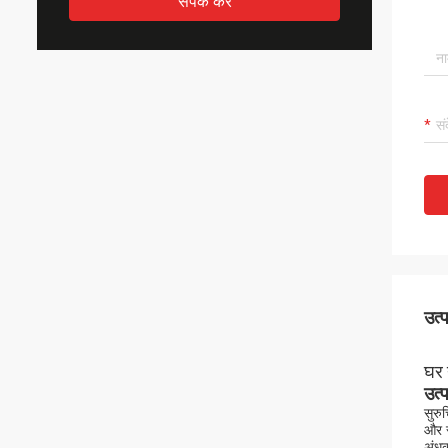
संपर्क करें
उत्
घर 
उत्
सुरु
और स
अंधक