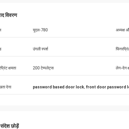
पाद विवरण
ल
यूएल-780
अध्यक्ष औ
ड
उंगली स्पर्श
फिंगरप्रिं
प्रिंट क्षमता
200 टेम्पलेट्स
लेन-देन क
ुखता देना
password based door lock
,
front door password 
ंदेश छोड़ें