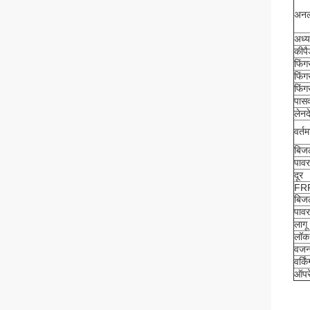
अनल
अध्य
कीप
फिंगर
फिंग
फिंगर
पासव
लेनद
वर्त
बिजल
पाव
दूर
FR
बिजल
पावर
लाग
लॉक
वज
वर्कि
ऑपरे