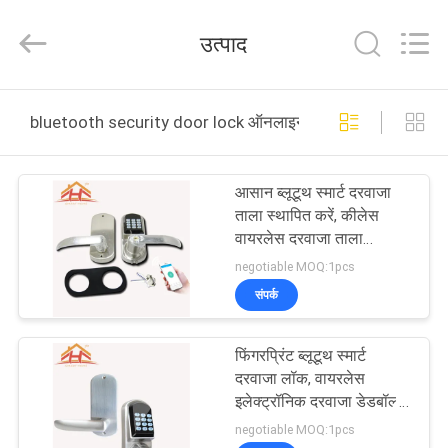
2026
VANSHUI
ENTERPRISE
उत्पाद
COMPANY
LIMITED.
All
Rights
घर
Reserved.
bluetooth security door lock ऑनलाइन निर्माण
उत्पाद
आसान ब्लूटूथ स्मार्ट दरवाजा
ताला स्थापित करें, कीलेस
विडियो
वायरलेस दरवाजा ताला
क्लासिक डिजाइन
negotiable MOQ:1pcs
हमारे
संपर्क
बारे
फिंगरप्रिंट ब्लूटूथ स्मार्ट
में
दरवाजा लॉक, वायरलेस
इलेक्ट्रॉनिक दरवाजा डेडबॉल्ट
के साथ घरों के लिए तालाब
कारखाने
negotiable MOQ:1pcs