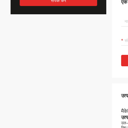
संपर्क करें
एक स
उत्
मैक
उत्
उल-4
लिए 