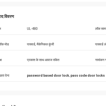
पाद विवरण
ल
UL-480
लॉक सामग
ॉक मोड
पासवर्ड, मैकेनिकल कुंजी
पासवर्ड ल
्ष
प्रकाश के साथ आवाज संकेत
नामांकन 
ुखता देना
password based door lock
,
pass code door locks