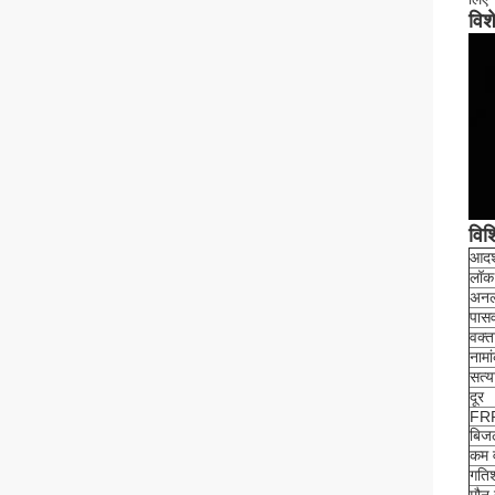
विश
विश
आदर्
लॉक 
अनल
पासव
वक्त
नामा
सत्य
दूर
FR
बिजल
कम व
गतिश