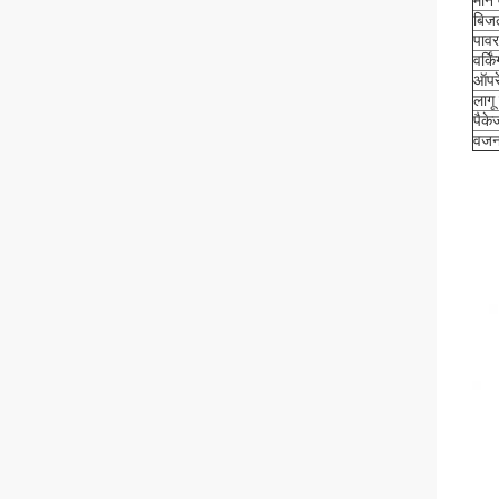
मौन 
बिजल
पाव
वर्कि
ऑपरे
लाग
पैक
वज