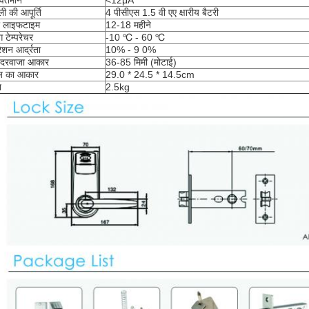
वर्तमान
<12μA
ी की आपूर्ति
4 पीसीएस 1.5 वी एए क्षारीय बैटरी
र लाइफटाइम
12-18 महीने
ंग टेम्परेचर
-10 ℃ - 60 ℃
शन आर्द्रता
10% - 9 0%
ू दरवाजा आकार
36-85 मिमी (मोटाई)
ेज का आकार
29.0 * 24.5 * 14.5cm
न
2.5kg