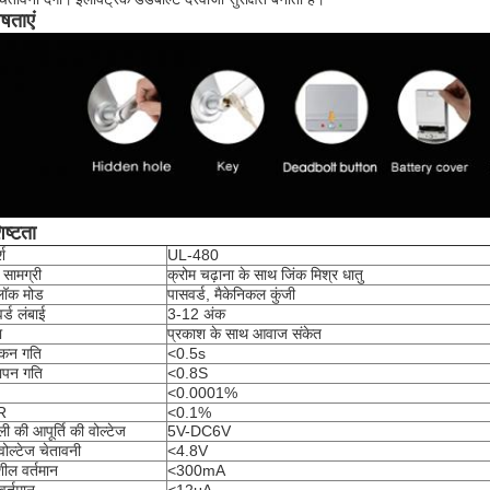
ेषताएं
िष्टता
श
UL-480
सामग्री
क्रोम चढ़ाना के साथ जिंक मिश्र धातु
ॉक मोड
पासवर्ड, मैकेनिकल कुंजी
र्ड लंबाई
3-12 अंक
ा
प्रकाश के साथ आवाज संकेत
ंकन गति
<0.5s
ापन गति
<0.8S
<0.0001%
R
<0.1%
ी की आपूर्ति की वोल्टेज
5V-DC6V
ोल्टेज चेतावनी
<4.8V
ील वर्तमान
<300mA