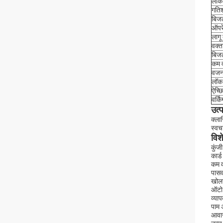
लॉक 
गतिश
बिजल
ऑपरे
लागू
वक्त
बिजल
कम व
वज
लॉक
ऐच्छ
वर्कि
उत्
क्ला
स्वच
विश
कुंज
कार्
कम व
पासव
खोलन
ऑटो 
व्या
पाम
आवा