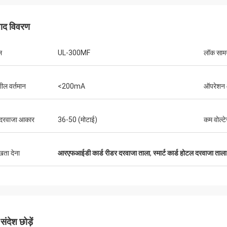
पाद विवरण
ल
UL-300MF
लॉक सामग
ील वर्तमान
<200mA
ऑपरेशन आ
 दरवाजा आकार
36-50 (मोटाई)
कम वोल्ट
ुखता देना
आरएफआईडी कार्ड रीडर दरवाजा ताला
,
स्मार्ट कार्ड होटल दरवाजा ताला
ंदेश छोड़ें