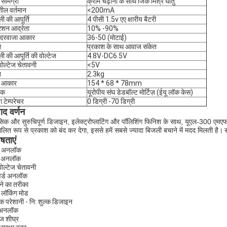
सामग्री
क्रोम चढ़ाना के साथ जिंक मिश्र धातु
ील वर्तमान
<200mA
ी की आपूर्ति
4 पीसी 1.5v एए क्षारीय बैटरी
शन आर्द्रता
10% -90%
 दरवाजा आकार
36-50 (मोटाई)
ा
प्रकाश के साथ आवाज संकेत
ी की आपूर्ति की वोल्टेज
4.8V-DC6.5V
ोल्टेज चेतावनी
<5V
न
2.3kg
 आकार
154 * 68 * 78mm
िक
यूरोपीय संघ डेडबॉल्ट मोर्टिज़ (ईयू लॉक केस)
ंग टेम्परेचर
0 डिग्री -70 डिग्री
पाद वर्णन
सिक और सुरुचिपूर्ण डिजाइन, इलेक्ट्रोप्लाटिंग और पॉलिशिंग फिनिश के साथ, यूएल-300 एमए
ालित रूप से प्रकाश को बंद कर देगा, इससे हमें सबसे ज्यादा बिजली बचाने में मदद मिलती है।
ेषताएं
ी अनलॉक
ड अनलॉक
ोल्टेज चेतावनी
र्ड अनलॉक
े का तरीका
लॉकिंग मोड
पक परेशानी - नि: शुल्क डिजाइन
 अनलॉक
ज शीघ्र