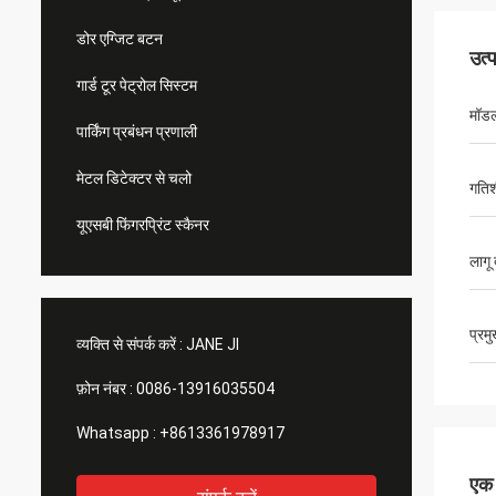
डोर एग्जिट बटन
उत्
गार्ड टूर पेट्रोल सिस्टम
मॉड
पार्किंग प्रबंधन प्रणाली
मेटल डिटेक्टर से चलो
गतिश
यूएसबी फिंगरप्रिंट स्कैनर
लागू
प्रम
व्यक्ति से संपर्क करें :
JANE JI
फ़ोन नंबर :
0086-13916035504
Whatsapp :
+8613361978917
एक स