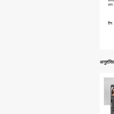
सस्ता
आप अ
टैग:
अनुशंसित