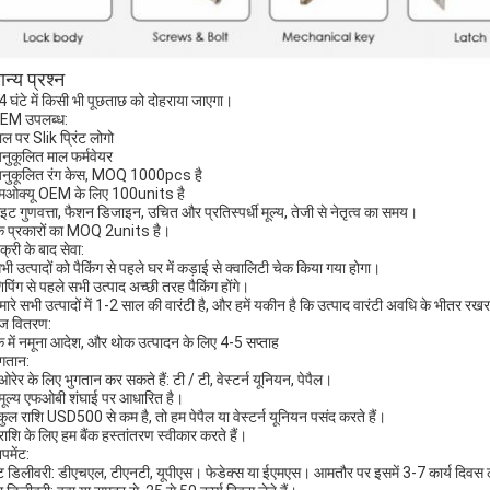
न्य प्रश्न
4 घंटे में किसी भी पूछताछ को दोहराया जाएगा।
OEM उपलब्ध:
ाल पर Slik प्रिंट लोगो
नुकूलित माल फर्मवेयर
नुकूलित रंग केस, MOQ 1000pcs है
मओक्यू OEM के लिए 100units है
ाइट गुणवत्ता, फैशन डिजाइन, उचित और प्रतिस्पर्धी मूल्य, तेजी से नेतृत्व का समय।
 प्रकारों का MOQ 2units है।
क्री के बाद सेवा:
भी उत्पादों को पैकिंग से पहले घर में कड़ाई से क्वालिटी चेक किया गया होगा।
िपिंग से पहले सभी उत्पाद अच्छी तरह पैकिंग होंगे।
मारे सभी उत्पादों में 1-2 साल की वारंटी है, और हमें यकीन है कि उत्पाद वारंटी अवधि के भीतर रख
ेज वितरण:
क में नमूना आदेश, और थोक उत्पादन के लिए 4-5 सप्ताह
ुगतान:
रेर के लिए भुगतान कर सकते हैं: टी / टी, वेस्टर्न यूनियन, पेपैल।
मूल्य एफओबी शंघाई पर आधारित है।
कुल राशि USD500 से कम है, तो हम पेपैल या वेस्टर्न यूनियन पसंद करते हैं।
 राशि के लिए हम बैंक हस्तांतरण स्वीकार करते हैं।
पमेंट:
ट डिलीवरी: डीएचएल, टीएनटी, यूपीएस। फेडेक्स या ईएमएस। आमतौर पर इसमें 3-7 कार्य दिवस ल