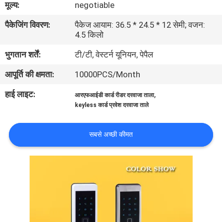
मूल्य:
negotiable
का
पैकेजिंग विवरण:
पैकेज आयाम: 36.5 * 24.5 * 12 सेमी; वजन:
दौरा
4.5 किलो
भुगतान शर्तें:
टी/टी, वेस्टर्न यूनियन, पेपैल
गुणवत्ता
आपूर्ति की क्षमता:
10000PCS/Month
नियंत्रण
हाई लाइट:
,
आरएफआईडी कार्ड रीडर दरवाजा ताला
keyless कार्ड प्रवेश दरवाजा ताले
हमसे
संपर्क
सबसे अच्छी कीमत
करें
उद्धरण
मांगें