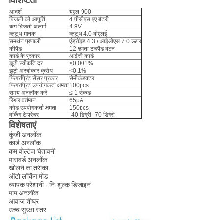
विशिष्टता
आदर्श
यूएल-900
बिजली की आपूर्ति
4 पीसीएस एए बैटरी
कम बिजली अलार्म
4.8V
ब्लूटूथ मानक
ब्लूटूथ 4.0 बीएलई
समर्थन प्रणाली
एंड्रॉइड 4.3 / आईओएस 7.0 ऊपर
कीपैड
12 क्षमता टचपैड बटन
कार्ड के प्रकार
आईसी कार्ड
झूठी स्वीकृति दर
<0.001%
झूठी अस्वीकार क्रोध
<0.1%
फिंगरप्रिंट सेंसर प्रकार
सेमीकंडक्टर
फिंगरप्रिंट उपयोगकर्ता क्षमता
100pcs
समय अनलॉक करें
≤ 1 सेकंड
स्थिर वर्तमान
65μA
कोड उपयोगकर्ता क्षमता
150pcs
वर्किंग टेम्परेचर
-40 डिग्री -70 डिग्री
विशेषताएं
कुंजी अनलॉक
कार्ड अनलॉक
कम वोल्टेज चेतावनी
पासवर्ड अनलॉक
खोलने का तरीका
ऑटो लॉकिंग मोड
व्यापक परेशानी - नि: शुल्क डिजाइन
पाम अनलॉक
आवाज शीघ्र
उच्च सुरक्षा स्तर