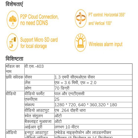
विशेषताएं
विशिष्टता
मॉडल का
वी.एस.-403
नाम
छवि संवेदक
सेंसर
1.3 एमपी सीएमओएस सेंसर
लेंस
एफ = 3.6 मिमी, एफ = 2.0
कोण
70 डिग्री
वीडियो
वीडियो फार्मेट
पाल और एनटीएससी
एफपीएस
25
संकल्प
1280 * 720, 640 * 360,320 * 180
वीडियो आउटपुट
एच .264 दोहरी धारा
श्वेत संतुलन
ऑटो
बैकलाइट मुआवजा
ऑटो
आईआर दूरी
लगभग 10 मीटर
ऑडियो
इनपुट आउटपुट
एम्बेडेड माइक्रोफोन और लाउडस्पीकर