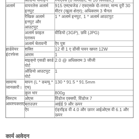
ऑडियो संपीड़न
स्पीएक्स (8 किलोहाट या 16 किलोहाट)
अलार्म
वायरलेस अलार्म
915 एमएचजेड / एफएसके दो-तरफा;
मान्य दूरी 30
इनपुट
मीटर (खुला क्षेत्र);
अधिकतम 3 चैनल
रैखिक अलार्म
1 * अलार्म इनपुट, 1 * अलार्म आउटपुट
इनपुट और
आउटपुट
अलार्म फ़ाइल
वीडियो (3GP), छवि (JPG)
प्रारूप
अलार्म चेतावनी
ऐप पुश
हार्डवेयर
शक्ति
12 वी 1 ए डीसी पावर खपत 12W
इंटरफेस
आराम
1
माइक्रो एसडी कार्ड
2.0 @ अधिकतम 3 जीजी
पोर्ट
ऑडियो आउटपुट
1
पोर्ट
सामान्य
मापन (L * डब्ल्यू *
130 * 91.5 * 91.5mm
जानकारी।
एच)
कुल भार
800g
सिस्टम
ओएस
विंडोज एक्सपी, विंडोज 7
आवश्यकताएं
ब्राउज़र
आईई 9 और ऊपर
ऐप
एंड्रॉइड वी 4.0 और ऊपर आईओएस वी 6.1 और
ऊपर
कार्य आवेदन