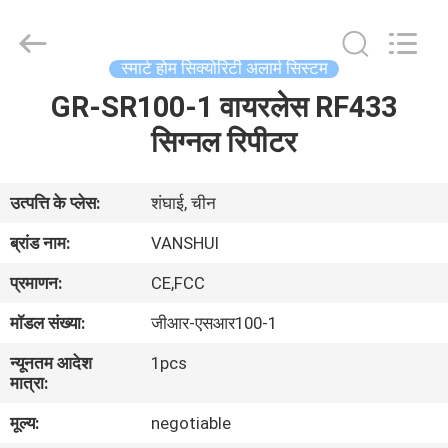
2026
VANSHUI
ENTERPRISE
COMPANY
LIMITED.
स्मार्ट होम सिक्योरिटी अलार्म सिस्टम
All
Rights
GR-SR100-1 वायरलेस RF433
घर
Reserved.
सिग्नल रिपीटर
उत्पाद
उत्पत्ति के प्लेस:
शंघाई, चीन
विडियो
ब्रांड नाम:
VANSHUI
प्रमाणन:
CE,FCC
हमारे
मॉडल संख्या:
जीआर-एसआर100-1
बारे
न्यूनतम आदेश
1pcs
में
मात्रा:
मूल्य:
negotiable
कारखाने