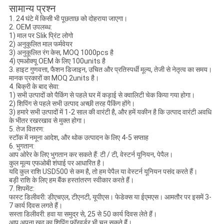
सामान्य प्रश्न
1. 24 घंटे में किसी भी पूछताछ को दोहराया जाएगा।
2. OEM उपलब्ध:
1) माल पर Slik प्रिंट लोगो
2) अनुकूलित माल फर्मवेयर
3) अनुकूलित रंग केस, MOQ 1000pcs है
4) एमओक्यू OEM के लिए 100units है
3. हाइट गुणवत्ता, फैशन डिजाइन, उचित और प्रतिस्पर्धी मूल्य, तेजी से नेतृत्व का समय।
मानक प्रकारों का MOQ 2units है।
4. बिक्री के बाद सेवा:
1) सभी उत्पादों को पैकिंग से पहले घर में कड़ाई से क्वालिटी चेक किया गया होगा।
2) शिपिंग से पहले सभी उत्पाद अच्छी तरह पैकिंग होंगे।
3) हमारे सभी उत्पादों में 1-2 साल की वारंटी है, और हमें यकीन है कि उत्पाद वारंटी अवधि
के भीतर रखरखाव से मुक्त होगा।
5. तेज वितरण:
स्टॉक में नमूना आदेश, और थोक उत्पादन के लिए 4-5 सप्ताह
6. भुगतान:
आप ओरेर के लिए भुगतान कर सकते हैं: टी / टी, वेस्टर्न यूनियन, पेपैल।
कुल मूल्य एफओबी शंघाई पर आधारित है।
यदि कुल राशि USD500 से कम है, तो हम पेपैल या वेस्टर्न यूनियन पसंद करते हैं।
बड़ी राशि के लिए हम बैंक हस्तांतरण स्वीकार करते हैं।
7. शिपमेंट:
फास्ट डिलीवरी: डीएचएल, टीएनटी, यूपीएस। फेडेक्स या ईएमएस। आमतौर पर इसमें 3-
7 कार्य दिवस लगते हैं।
सस्ता डिलीवरी: हवा या समुद्र से, 25 से 50 कार्य दिवस लेते हैं।
आप अपना खुद का शिपिंग फॉरवर्डर भी चुन सकते हैं।