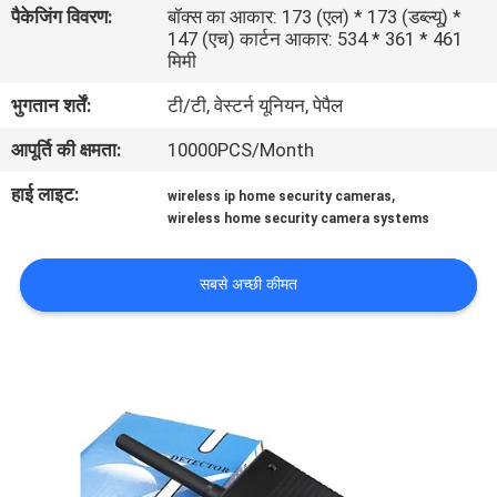
पैकेजिंग विवरण:
बॉक्स का आकार: 173 (एल) * 173 (डब्ल्यू) *
का
147 (एच) कार्टन आकार: 534 * 361 * 461
दौरा
मिमी
भुगतान शर्तें:
टी/टी, वेस्टर्न यूनियन, पेपैल
गुणवत्ता
आपूर्ति की क्षमता:
10000PCS/Month
नियंत्रण
हाई लाइट:
,
wireless ip home security cameras
wireless home security camera systems
हमसे
संपर्क
सबसे अच्छी कीमत
करें
उद्धरण
मांगें