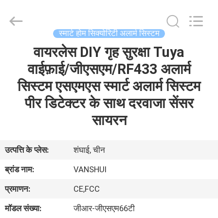
2026
VANSHUI
ENTERPRISE
COMPANY
LIMITED.
स्मार्ट होम सिक्योरिटी अलार्म सिस्टम
All
Rights
वायरलेस DIY गृह सुरक्षा Tuya
घर
Reserved.
वाईफ़ाई/जीएसएम/RF433 अलार्म
उत्पाद
सिस्टम एसएमएस स्मार्ट अलार्म सिस्टम
पीर डिटेक्टर के साथ दरवाजा सेंसर
विडियो
सायरन
हमारे
उत्पत्ति के प्लेस:
शंघाई, चीन
बारे
ब्रांड नाम:
VANSHUI
में
प्रमाणन:
CE,FCC
मॉडल संख्या:
जीआर-जीएसएम66टी
कारखाने