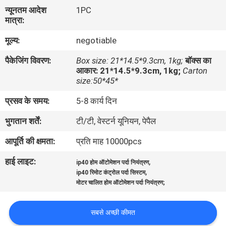
का
न्यूनतम आदेश
1PC
मात्रा:
दौरा
मूल्य:
negotiable
गुणवत्ता
पैकेजिंग विवरण:
Box size: 21*14.5*9.3cm, 1kg;
बॉक्स का
आकार: 21*14.5*9.3cm, 1kg;
Carton
नियंत्रण
size:50*45*
प्रसव के समय:
5-8 कार्य दिन
हमसे
भुगतान शर्तें:
टी/टी, वेस्टर्न यूनियन, पेपैल
संपर्क
आपूर्ति की क्षमता:
प्रति माह 10000pcs
करें
हाई लाइट:
,
ip40 होम ऑटोमेशन पर्दा नियंत्रण
,
ip40 रिमोट कंट्रोल पर्दा सिस्टम
उद्धरण
मोटर चालित होम ऑटोमेशन पर्दा नियंत्रण;
मांगें
सबसे अच्छी कीमत