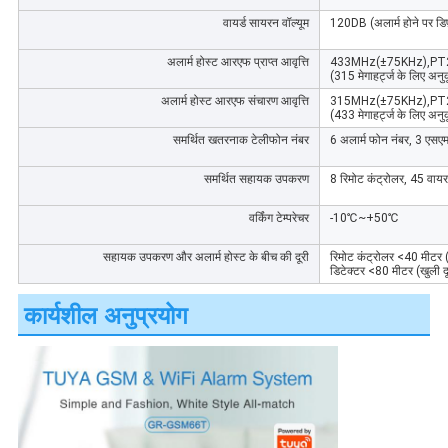
वायर्ड सायरन वॉल्यूम
120DB (अलार्म होने पर डि
अलार्म होस्ट आरएफ प्राप्त आवृत्ति
433MHz(±75KHz),PT
(315 मेगाहर्ट्ज के लिए अनु
अलार्म होस्ट आरएफ संचारण आवृत्ति
315MHz(±75KHz),PT2
(433 मेगाहर्ट्ज के लिए अनु
समर्थित खतरनाक टेलीफोन नंबर
6 अलार्म फोन नंबर, 3 एसए
समर्थित सहायक उपकरण
8 रिमोट कंट्रोलर, 45 वायर
वर्किंग टेम्परेचर
-10℃~+50℃
सहायक उपकरण और अलार्म होस्ट के बीच की दूरी
रिमोट कंट्रोलर <40 मीटर (खु
डिटेक्टर <80 मीटर (खुली दूर
कार्यशील अनुप्रयोग