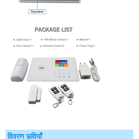
विवरण छवियाँ