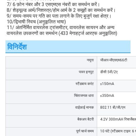
7/ 6 फ़ोन नंबर और 3 एसएमएस नंबरों का समर्थन करें।
8/ शेड्यूल्ड आर्म/निशस्त्र/होम आर्म के 2 समूहों का समर्थन करें।
9/ समय-समय पर गति का पता लगाने के लिए बुजुर्ग रक्षा क्षेत्र।
10/द्विभाषी स्विच (अनुकूलित भाषा)
11/ अंतर्निर्मित वायरलेस ट्रांसमीटर, वायरलेस सायरन और अन्य 
वायरलेस उपकरणों का समर्थन (433 मेगाहर्ट्ज आरएफ अनुकूलित)
विनिर्देश
नमूना
जीआर-जीएसएम66टी
पावर इनपुट
डीसी 5वी/2ए
स्टैंडबाय करंट
≤150mA
चिंताजनक धारा
≤350mA
वाईफ़ाई मानक
802.11 बी/जी/एन
बैकअप बैटरी
4.2V 300mAH रिचार्जेबल
पूर्ण चार्ज समय
10 घंटे (स्टैंडबाय टाइम: 6 घ