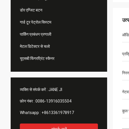
डोर एग्जिट बटन
उत्
गार्ड टूर पेट्रोल सिस्टम
पार्किंग प्रबंधन प्रणाली
ऑडि
मेटल डिटेक्टर से चलो
प्रक्
यूएसबी फिंगरप्रिंट स्कैनर
निरस
व्यक्ति से संपर्क करें :
JANE JI
नेटव
फ़ोन नंबर :
0086-13916035504
कुल 
Whatsapp :
+8613361978917