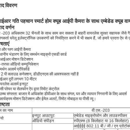
पाद विवरण
ईआर गति पहचान स्मार्ट होम क्यूब आईपी कैमरा के साथ एम्बेडेड क्यूब 
पाद वर्णन
 -203 अधिकतम 32 चैनलों के साथ काम कर सकता है बाहरी वायरलेस सुरक्षा सहायक जैसे गैस 
गकर्ता घरेलू इलेक्ट्रॉनिक उपकरणों को नियंत्रित करने में भी सक्षम हैं, जो हमारे प्रदत्त ऐप
ेषताएं
्ले और प्लग आईपी कैमरा
्थानीय भंडारण के लिए समर्थन माइक्रो एसडी कार्ड
ीआईआर मोशन डिटेक्शन
ो-तरफा ऑडियो कम्युनिकेशन
र्थन अलार्म प्रीरेकॉर्ड
ी 2 पी क्लाउड कनेक्शन, डीडीएनएस की आवश्यकता नहीं है
ईआर दूरी लगभग 10 मीटर
ायरलेस अलार्म इनपुट
सी प्लेयर या सेलफोन ऐप द्वारा रिमोट कंट्रोल
उच्च संगतता: बाजार में अधिकांश डीवीआर के साथ संगत, घर और व्यापार निगरानी के लिए आदर्श
कार्यक्रम मोशन डिटेक्शन और ईमेल अलर्ट, रिमोट मोबाइल या पीसी व्यू।
िष्टता
ल का नाम
वी.एस.-203
इनपुट आउटपुट
एम्बेडेड माइक्रोफोन और लाउडस्पीकर
यो
ऑडियो संपीड़न
स्पीएक्स (8 किलोहाट या 16 किलोहाट)
आईईईई 802.11 बी / जी / एन प्रोटोकॉ