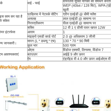
वायरलेस सुरक्षा मानकों का समर्थन करता 
र्क
वाई - फाई
WEP (40bit / 128 बिट), WPA (ए
खुली
प्रक्रिया में नेटवर्क सेटिंग
ग्रीन एलईडी @ धीमी फ्लैश
इस काम कर रहा है
असलह
लाल एलईडी @ सामान्य पर
ति संकेत
निरस्त्रीकरण
पीला एलईडी @ सामान्य पर
शक्ति
12 वी 1 ए डीसी पावर खपत 12W
डवेयर इंटरफेस
आराम
1
माइक्रो एसडी कार्ड पोर्ट
2.0 @ अधिकतम 3 जीजी
मापन (L * डब्ल्यू * एच)
130 * 70 * 90 मिमी
न्य जानकारी।
कुल भार
500 ग्राम
ओएस
विंडोज एक्सपी, लिनक्स, विंडोज 7
्टम आवश्यकताएं
ब्राउज़र
आईई 9 और ऊपर
ऐप
एंड्रॉइड वी 4.0 और ऊपर आईओएस व