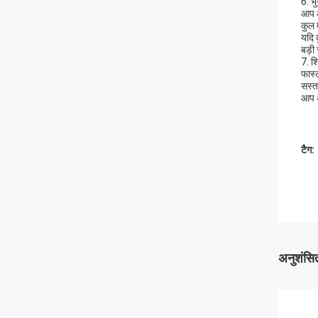
6. भ
आप ओ
कुल 
यदि 
बड़ी
7. शि
फास्
सस्ता
आप अ
टैग:
अनुशंसित