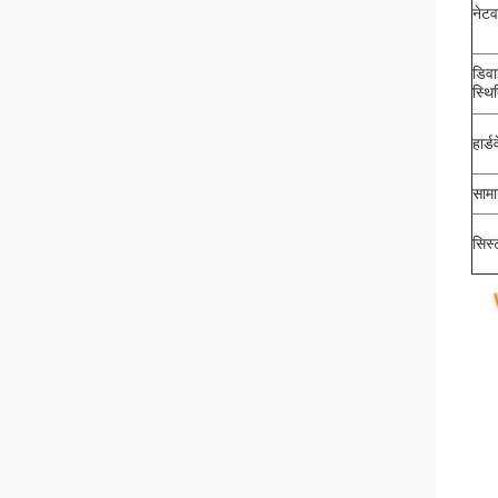
नेटव
डिवा
स्थि
हार्
सामा
सिस