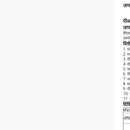
उत्
पीआ
उत्
वीएस
उपयो
विश
1. प
2. स
3. प
4. द
5. सम
6. प
7. आ
8. व
9. पी
10. 
11. 
विश
मॉड
ऑडि