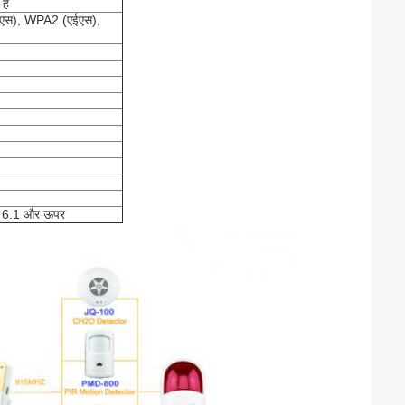
है
ईएस), WPA2 (एईएस),
ी 6.1 और ऊपर