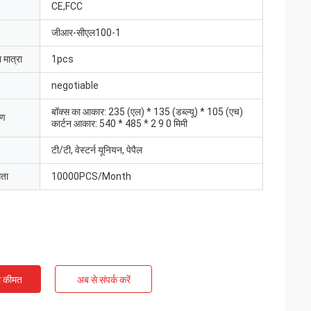
CE,FCC
जीआर-सीएल100-1
 मात्रा
1pcs
negotiable
बॉक्स का आकार: 235 (एल) * 135 (डब्ल्यू) * 105 (एच)
रण
कार्टन आकार: 540 * 485 * 2 9 0 मिमी
टी/टी, वेस्टर्न यूनियन, पेपैल
मता
10000PCS/Month
ी कीमत
अब से संपर्क करें