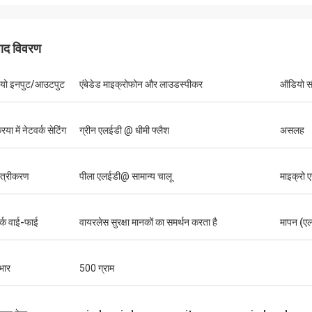
पाद विवरण
यो इनपुट/आउटपुट
एंबेडेड माइक्रोफोन और लाउडस्पीकर
ऑडियो सं
रिया में नेटवर्क सेटिंग
ग्रीन एलईडी @ धीमी फ्लैश
असलह
्त्रीकरण
पीला एलईडी@ सामान्य चालू
माइक्रो ए
र्क वाई-फाई
वायरलेस सुरक्षा मानकों का समर्थन करता है
मापन (एल 
भार
500 ग्राम