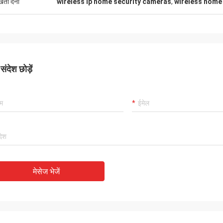
ुखता देना
wireless ip home security cameras
,
wireless home
ंदेश छोड़ें
मेसेज भेजें