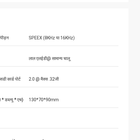
पीड़न
SPEEX (8KHz या 16KHz)
लाल एलईडी@ सामान्य चालू
सडी कार्ड पोर्ट
2.0 @ मैक्स .32जी
* डब्ल्यू * एच)
130*70*90mm