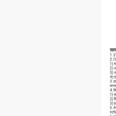
सामा
1. 2
2. 
1) म
2) अ
3) अ
4) ए
3. ह
मानक
4. बि
1) स
2) श
3) ह
5. त
स्टॉ