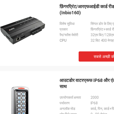
फ़िंगरप्रिंट/आरएफआईडी कार्ड री
(Inbio160)
विशेष सुविधा
सिंगल डोर के लिए ए
प्रकार
फ़िंगरप्रिंट+कार्ड 
रैम/फ्लैश मेमोरी
32एम बिट/128एम
CPU
32 बिट 400 मेगाहर्
सबसे अच्छी 
आउटडोर वाटरप्रूफ IP68 और एंटी
साथ
उपयोगकर्ता क्षमता
2000
पर्यावरण
IP68
अनलॉक मोड
कार्ड, पिन, कार्ड+प