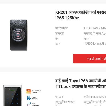
KR201 आरएफआईडी कार्ड एक्सेस 
IP65 125Khz
पावर/करंट
DC 6-14V / M
सामग्री
बनावट के साथ 
रंग
काला
कार्ड
125KHz आईडी का
सबसे अच्छी 
वाई-फाई Tuya IP66 जलरोधी अभि
TTLock दरवाजा के साथ स्टैंडअ
प्रकार
एपीपी+पासवर्ड+आ
अनुकूलित समर्थन
अनुकूलित लोगो, ट