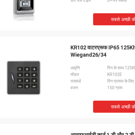
डोर रिले टाइम
0~99 सेकंड
सबसे अच्छी 
KR102 वाटरप्रूफ IP65 125Khz 
Wiegand26/34
आवृत्ति
पिन के साथ 125K
मॉडल
KR102E
पासवर्ड
पिन प्रारूप के लिए
वजन
150 ग्राम
सबसे अच्छी 
आरएफआईडी कार्ड 1 डी और 2 डी टर