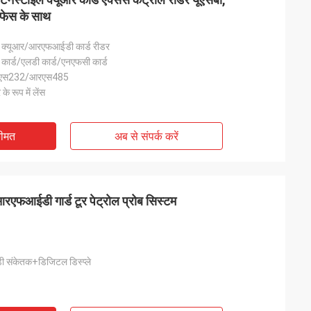
फेस के साथ
साथ क्यूआर/आरएफआईडी कार्ड रीडर
कार्ड/एलडी कार्ड/एनएफसी कार्ड
/आरएस232/आरएस485
के रूप में लेंस
कीमत
अब से संपर्क करें
फआईडी गार्ड टूर पेट्रोल प्रोब सिस्टम
 संकेतक+डिजिटल डिस्प्ले