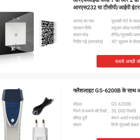
आरएस232 या टीसीपी/आईपी इंटर
उत्पाद का नाम
यूएसबी पोर्ट के 
पहचान विधि
क्यूआर कोड/एलसी 
संचार मोड
वीगैंड/यूएसबी
निर्देश पढ़ें (बारकोड)
45° झुकाव के केंद्र 
सबसे अच्छी 
फ्लैशलाइट GS-6200B के साथ आरए
मॉडल
GS-6200B
गिरने से बचाने की रिकॉर्डिंग
30, 000 रिकॉर्ड
शीघ्र दूरी
कंपन अलर्ट+एलईडी
संचार
मिनी-यूएसबी केबल