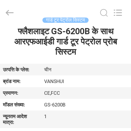
2026
VANSHUI
ENTERPRISE
COMPANY
LIMITED.
गार्ड टूर पेट्रोल सिस्टम
All
Rights
फ्लैशलाइट GS-6200B के साथ
घर
Reserved.
आरएफआईडी गार्ड टूर पेट्रोल प्रोब
उत्पाद
सिस्टम
विडियो
उत्पत्ति के प्लेस:
चीन
ब्रांड नाम:
VANSHUI
हमारे
प्रमाणन:
CE,FCC
बारे
मॉडल संख्या:
GS-6200B
में
न्यूनतम आदेश
1
मात्रा:
कारखाने