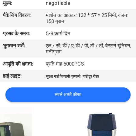
मूल्य:
negotiable
का
पैकेजिंग विवरण:
मशीन का आकार: 132 * 57 * 25 मिमी, वजन:
दौरा
150 ग्राम
प्रसव के समय:
5-8 कार्य दिन
गुणवत्ता
भुगतान शर्तें:
एल / सी, डी / ए, डी / पी, टी / टी, वेस्टर्न यूनियन,
नियंत्रण
मनीग्राम
आपूर्ति की क्षमता:
प्रति माह 5000PCS
हमसे
हाई लाइट:
,
संपर्क
सुरक्षा गार्ड निगरानी प्रणाली
गार्ड टूर रीडर
करें
सबसे अच्छी कीमत
उद्धरण
मांगें