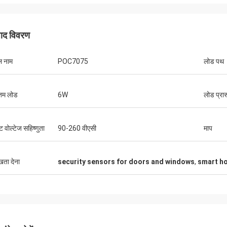
पाद विवरण
ल नाम
POC7075
लोड पथ
नतम लोड
6W
लोड प्रा
ट वोल्टेज सहिष्णुता
90-260 वीएसी
माप
ुखता देना
security sensors for doors and windows
,
smart h