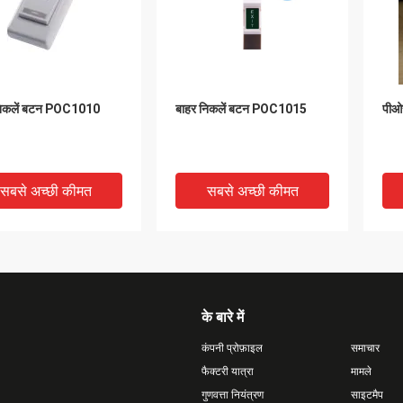
निकलें बटन POC1010
बाहर निकलें बटन POC1015
पीओ
सबसे अच्छी कीमत
सबसे अच्छी कीमत
के बारे में
कंपनी प्रोफ़ाइल
समाचार
फैक्टरी यात्रा
मामले
गुणवत्ता नियंत्रण
साइटमैप