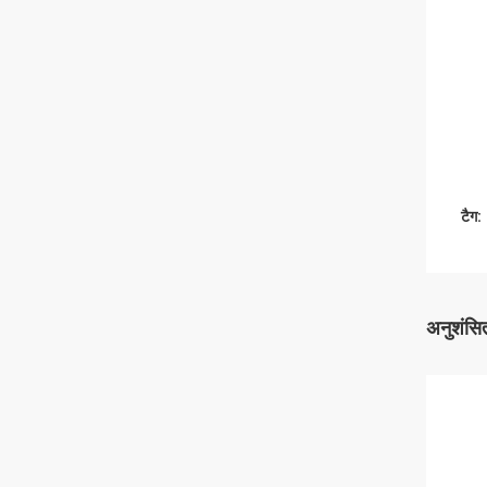
टैग:
अनुशंसित