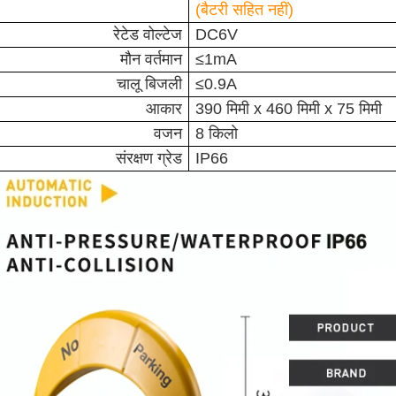
(बैटरी सहित नहीं)
रेटेड वोल्टेज
DC6V
मौन वर्तमान
≤1mA
चालू बिजली
≤0.9A
आकार
390 मिमी x 460 मिमी x 75 मिमी
वजन
8 किलो
संरक्षण ग्रेड
IP66