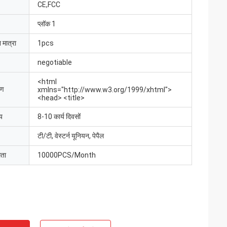
CE,FCC
प्लॉक 1
 मात्रा
1pcs
negotiable
<html
रण
xmlns="http://www.w3.org/1999/xhtml">
<head> <title>
य
8-10 कार्य दिवसों
टी/टी, वेस्टर्न यूनियन, पेपैल
मता
10000PCS/Month