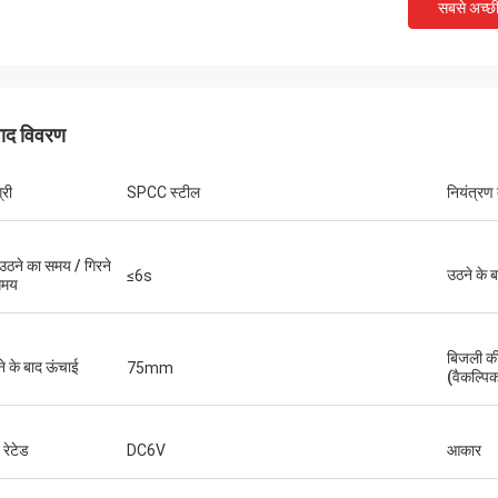
सबसे अच्छ
पाद विवरण
्री
SPCC स्टील
नियंत्रण 
उठने का समय / गिरने
उठने के 
≤6s
समय
बिजली की 
ने के बाद ऊंचाई
75mm
(वैकल्पि
 रेटेड
DC6V
आकार