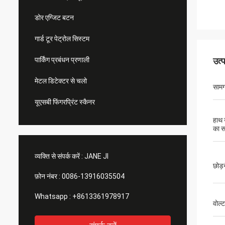
डोर एग्जिट बटन
गार्ड टूर पेट्रोल सिस्टम
पार्किंग प्रबंधन प्रणाली
उत्
मेटल डिटेक्टर से चलो
सामग
यूएसबी फिंगरप्रिंट स्कैनर
हाथ 
का 
व्यक्ति से संपर्क करें :
JANE JI
छोड़
फ़ोन नंबर :
0086-13916035504
Whatsapp :
+8613361978917
वोल्ट