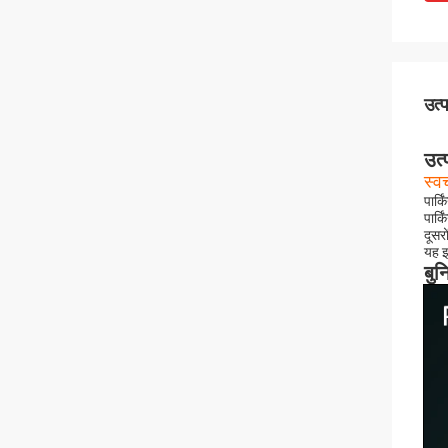
उत्
उत्
स्व
पार्क
पार्
दूसरो
यह इ
बुन