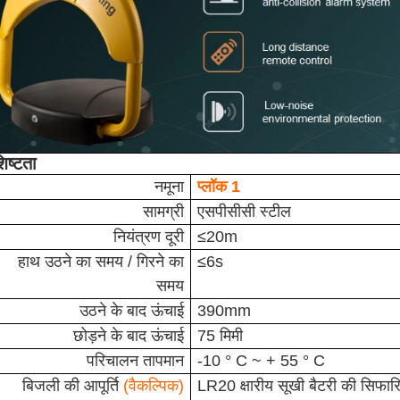
िष्टता
नमूना
प्लॉक 1
सामग्री
एसपीसीसी स्टील
नियंत्रण दूरी
≤20m
हाथ उठने का समय / गिरने का
≤6s
समय
उठने के बाद ऊंचाई
390mm
छोड़ने के बाद ऊंचाई
75 मिमी
परिचालन तापमान
-10 ° C ~ + 55 ° C
बिजली की आपूर्ति
(वैकल्पिक)
LR20 क्षारीय सूखी बैटरी की सिफा