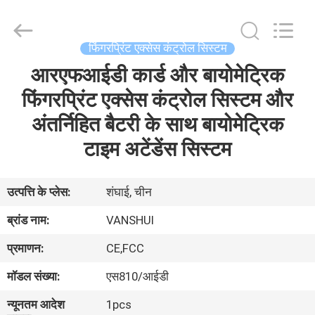
2026
VANSHUI
ENTERPRISE
COMPANY
LIMITED.
फिंगरप्रिंट एक्सेस कंट्रोल सिस्टम
All
Rights
आरएफआईडी कार्ड और बायोमेट्रिक
घर
Reserved.
फिंगरप्रिंट एक्सेस कंट्रोल सिस्टम और
उत्पाद
अंतर्निहित बैटरी के साथ बायोमेट्रिक
टाइम अटेंडेंस सिस्टम
विडियो
उत्पत्ति के प्लेस:
शंघाई, चीन
हमारे
ब्रांड नाम:
VANSHUI
बारे
प्रमाणन:
CE,FCC
में
मॉडल संख्या:
एस810/आईडी
कारखाने
न्यूनतम आदेश
1pcs