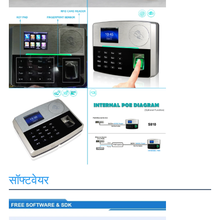
सॉफ्टवेयर