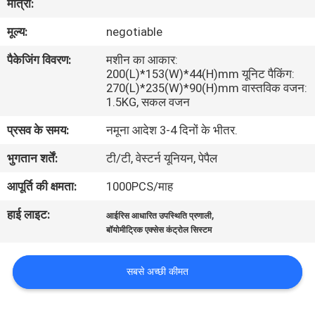
मात्रा:
का
मूल्य:
negotiable
दौरा
पैकेजिंग विवरण:
मशीन का आकार:
200(L)*153(W)*44(H)mm यूनिट पैकिंग:
गुणवत्ता
270(L)*235(W)*90(H)mm वास्तविक वजन:
1.5KG, सकल वजन
नियंत्रण
प्रसव के समय:
नमूना आदेश 3-4 दिनों के भीतर.
हमसे
भुगतान शर्तें:
टी/टी, वेस्टर्न यूनियन, पेपैल
संपर्क
आपूर्ति की क्षमता:
1000PCS/माह
करें
हाई लाइट:
,
आईरिस आधारित उपस्थिति प्रणाली
बॉयोमीट्रिक एक्सेस कंट्रोल सिस्टम
उद्धरण
मांगें
सबसे अच्छी कीमत