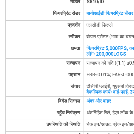
मॉडल
S810/ID
फिंगरप्रिंट रीडर
बायोआईडी फिंगरप्रिंट सेंसर
प्रदर्शन
एलसीडी डिस्प्ले
स्पीकर
वॉयस प्रॉम्प्ट (भाषा का चय
क्षमता
फिंगरप्रिंटः5,000FPS, कार
लॉगः 200,000LOGS
सत्यापन
सत्यापन की गति ((1:1) ≤0
पहचान
FRR≤0.01%; FAR≤0.00
संचार
टीसीपी/आईपी, यूएसबी हो
वैकल्पिक कार्यः वाई-फाई, 
विगैंड सिग्नल
अंदर और बाहर
पहुँच नियंत्रण
अंतर्निहित रिले, ईएम लॉक क
उपस्थिति की स्थिति
चेक इन/आउट, ब्रेक इन/