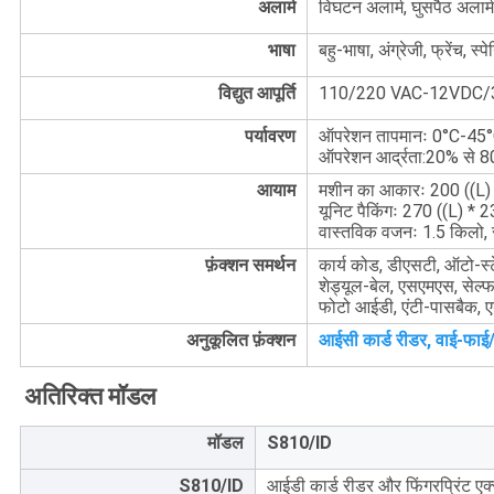
अलार्म
विघटन अलार्म, घुसपैठ अलार्म
भाषा
बहु-भाषा, अंग्रेजी, फ्रेंच,
विद्युत आपूर्ति
110/220 VAC-12VDC/
पर्यावरण
ऑपरेशन तापमानः 0°C-45°
ऑपरेशन आर्द्रता:20% से 
आयाम
मशीन का आकारः 200 ((L) 
यूनिट पैकिंगः 270 ((L) * 
वास्तविक वजनः 1.5 किलो
फ़ंक्शन समर्थन
कार्य कोड, डीएसटी, ऑटो-स्ट
शेड्यूल-बेल, एसएमएस, सेल्फ स
फोटो आईडी, एंटी-पासबैक, ए
अनुकूलित फ़ंक्शन
आईसी कार्ड रीडर, वाई-फाई/
अतिरिक्त मॉडल
मॉडल
S810/ID
S810/ID
आईडी कार्ड रीडर और फिंगरप्रिंट एक