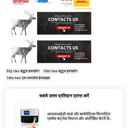
hfp tws ब्लूटूथ इयरफ़ोन
10m tws ब्लूटूथ इयरफ़ोन
10m tws ट्रू वायरलेस ईयरबड्स
सबसे उत्तम प्रतिदान प्राप्त करें
आरएफआईडी कार्ड और बायोमेट्रिक फिंगरप्रिंट
एक्सेस कंट्रोल सिस्टम और अंतर्निहित बैटरी के
साथ बायोमेट्रिक टाइम अटेंडेंस सिस्टम