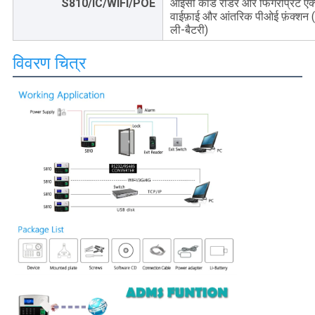
S810/IC/WIFI/POE
आईसी कार्ड रीडर और फिंगरप्रिंट एक
वाईफ़ाई और आंतरिक पीओई फ़ंक्शन (
ली-बैटरी)
विवरण चित्र