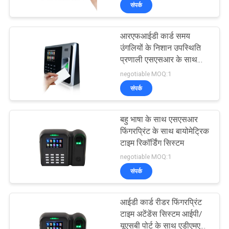
संपर्क
का
दौरा
आरएफआईडी कार्ड समय
20
उंगलियों के निशान उपस्थिति
गुणवत्ता
प्रणाली एसएसआर के साथ
फ़िंगरप्रिंट समय उपस्थिति
कोई आवश्यकता नहीं सॉफ्टवेयर
negotiable MOQ:1
नियंत्रण
प्रणाली
एक्सेल रिपोर्ट
संपर्क
हमसे
बहु भाषा के साथ एसएसआर
संपर्क
फिंगरप्रिंट के साथ बायोमेट्रिक
टाइम रिकॉर्डिंग सिस्टम
करें
26
negotiable MOQ:1
फेस एक्सेस कंट्रोल
संपर्क
उद्धरण
सिस्टम
मांगें
आईडी कार्ड रीडर फिंगरप्रिंट
टाइम अटेंडेंस सिस्टम आईपी/
यूएसबी पोर्ट के साथ एडीएमएस