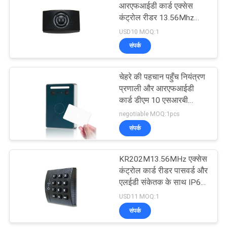
आरएफआईडी कार्ड एक्सेस
कंट्रोल रीडर 13.56Mhz
20
वाटरप्रूफ IP65
USD10 MOQ:1
संपर्क
डोर एक्सेस कंट्रोल पैनल
चेहरे की पहचान पहुँच नियंत्रण
प्रणाली और आरएफआईडी
कार्ड डीएम 10 एसआरबी
नियंत्रक के साथ बड़ी क्षमता
negotiable MOQ:1pcs
संपर्क
3
KR202M13.56MHz एक्सेस
विद्युत चुंबकीय ताला
कंट्रोल कार्ड रीडर पासवर्ड और
एलईडी संकेतक के साथ IP65
जलरोधक
USD11 MOQ:1
संपर्क