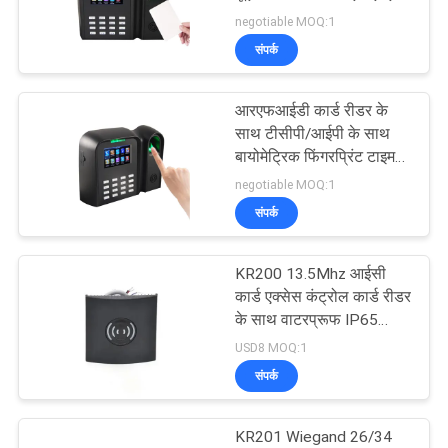
साइटमैप
के साथ
negotiable MOQ:1
संपर्क
गोपनीयता
126
वायरलेस स्मार्ट डोर लॉक
नीति
आरएफआईडी कार्ड रीडर के
साथ टीसीपी/आईपी के साथ
Tuya TTLock
बायोमेट्रिक फिंगरप्रिंट टाइम
अटेंडेंस डिवाइस
negotiable MOQ:1
संपर्क
KR200 13.5Mhz आईसी
61
कार्ड एक्सेस कंट्रोल कार्ड रीडर
के साथ वाटरप्रूफ IP65
अभिगम नियंत्रण पाठक
एबीएस प्लास्टिक
USD8 MOQ:1
संपर्क
KR201 Wiegand 26/34