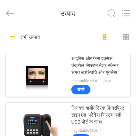
2026
VANSHUI
ENTERPRISE
उत्पाद
COMPANY
LIMITED.
All
Rights
घर
Reserved.
34
सभी उत्पाद
स्मार्ट होम सिक्योरिटी
उत्पाद
अलार्म सिस्टम
आईरिस और फेस एक्सेस
कंट्रोल सिस्टम नेत्र स्कैनर
विडियो
समय उपस्थिति और एक्सेस
नियंत्रण प्रणाली TCP/IP
negotiable MOQ:1 टुकड़ा
फ्री सॉफ्टवेयर के साथ
हमारे
संपर्क
10
बारे
फिंगरप्रिंट एक्सेस कंट्रोल
लिनक्स बायोमेट्रिक फिंगरप्रिंट
में
टाइम एंड अटेंडेंस सिस्टम घड़ी
सिस्टम
USB पोर्ट के साथ
कारखाने
negotiable MOQ:1