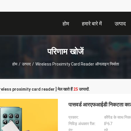
होम
हमारे बारे में
उत्पाद
परिणाम खोजें
होम
/
उत्पाद
/
Wireless Proximity Card Reader ऑनलाइन निर्माता
wireless proximity card reader ] मेल खाते हैं
25
उत्पादों.
पासवर्ड आरएफआईडी निकटता कार्ड
प्रकार:
कीपैड के साथ निकट
निविड़ अंधकार रैंक:
IP67
रंग:
ग्रे