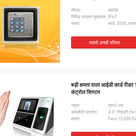
मॉडल:
A808
निविड़ अंधकार सूचकांक:
IP67
क्षमता:
कार्ड: 2000, पासव
सबसे अच्छी कीमत
बड़ी क्षमता वाला आईडी कार्ड रीड
कंट्रोल सिस्टम
नमूना:
एफए1-एच
आयसीडी प्रदर्शन::
4.3" टीएफटी टच स
क्षमता:
Face:12,000;Fi