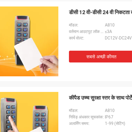
डीसी 12 वी-डीसी 24 वी निकटता का
मॉडल:
A810
वर्तमान आउटपुट लॉक करें:
≤3A
कार्य वोल्ट:
DC12V-DC24V
सबसे अच्छी कीमत
कीपैड उच्च सुरक्षा स्तर के साथ 
मॉडल:
A810
निविड़ अंधकार सूचकांक:
IP67
अलार्मिंग समय:
1-99 (सेटिंग)