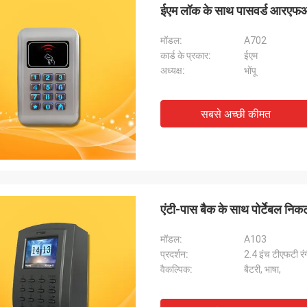
ईएम लॉक के साथ पासवर्ड आरएफआई
मॉडल:
A702
कार्ड के प्रकार:
ईएम
अध्यक्ष:
भोंपू
सबसे अच्छी कीमत
एंटी-पास बैक के साथ पोर्टेबल निकट
मॉडल:
A103
प्रदर्शन:
2.4 इंच टीएफटी रं
वैकल्पिक:
बैटरी, भाषा,