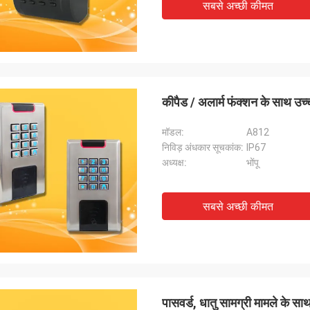
सबसे अच्छी कीमत
कीपैड / अलार्म फंक्शन के साथ उच
मॉडल:
A812
निविड़ अंधकार सूचकांक:
IP67
अध्यक्ष:
भोंपू
सबसे अच्छी कीमत
पासवर्ड, धातु सामग्री मामले के साथ