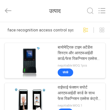
2026
VANSHUI
ENTERPRISE
उत्पाद
COMPANY
LIMITED.
All
Rights
घर
Reserved.
face recognition access control system ऑनलाइन निर्माण
उत्पाद
बायोमेट्रिक टाइम अटेंडेंस
सिस्टम और आरएफआईडी
विडियो
कार्ड/फेस रिकग्निशन एक्सेस
कंट्रोल सिस्टम विथ वाईफाई
negotiable MOQ:1pcs
फंक्शन S220
हमारे
संपर्क
बारे
वाईफाई फंक्शन सपोर्ट
में
आरएफआईडी कार्ड के साथ
फेस रिकग्निशन एक्सेस कंट्रोल
सिस्टम और फिंगरप्रिंट टाइम
कारखाने
negotiable MOQ:1