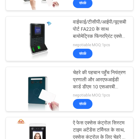
अटेंडेंस
संपर्क
का
दौरा
वाईफाई/टीसीपी/आईपी/यूएसबी
पोर्ट FA220 के साथ
गुणवत्ता
बायोमेट्रिक फिंगरप्रिंट एक्सेस
कंट्रोल और फेस बायोमेट्रिक
negotiable MOQ:1pcs
नियंत्रण
टाइम अटेंडेंस सिस्टम
संपर्क
हमसे
चेहरे की पहचान पहुँच नियंत्रण
संपर्क
प्रणाली और आरएफआईडी
कार्ड डीएम 10 एसआरबी
करें
नियंत्रक के साथ बड़ी क्षमता
negotiable MOQ:1pcs
संपर्क
उद्धरण
मांगें
ऐ फेस एक्सेस कंट्रोल सिस्टम
टाइम अटेंडेंस टर्मिनल के साथ,
एक्सेस कंट्रोल के लिए चेहरे की