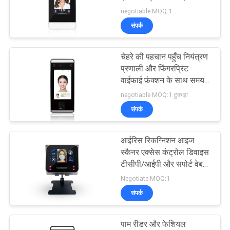
साइटमैप
पहचान
negotiable MOQ:1
संपर्क
गोपनीयता
नीति
चेहरे की पहचान पहुँच नियंत्रण
प्रणाली और फिंगरप्रिंट
वाईफाई फ़ंक्शन के साथ समय
उपस्थिति समर्थन आरएफआईडी
negotiable MOQ:1 टुकड़ा
कार्ड फ़ंक्शन f
संपर्क
आईरिस रिकग्निशन आइज
स्कैनर एक्सेस कंट्रोल डिवाइस
टीसीपी/आईपी और सपोर्ट वेब
सॉफ्टवेयर के साथ
Negotiate MOQ:1
संपर्क
पाम रीडर और फेशियल