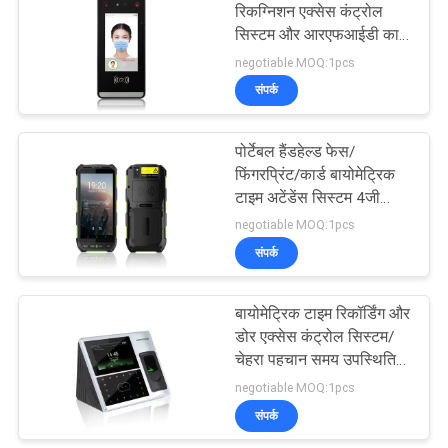
रिकग्निशन एक्सेस कंट्रोल
सिस्टम और आरएफआईडी कार्ड
टाइम अटेंडेंस टर्मिनल
negotiable MOQ:1pcs
संपर्क
पोर्टेबल हैंडहेल्ड फेस/
फिंगरप्रिंट/कार्ड बायोमेट्रिक
टाइम अटेंडेंस सिस्टम 4जी
वाईफाई वायरलेस एंड्रॉयड
negotiable MOQ:1pcs
10.0 होरस एच1
संपर्क
बायोमेट्रिक टाइम रिकॉर्डिंग और
डोर एक्सेस कंट्रोल सिस्टम/
चेहरा पहचान समय उपस्थिति
टर्मिनल बैटरी के साथ (यूफेस)
negotiable MOQ:1pcs
संपर्क