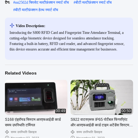
टैग:
#
mt2502d चिपसेट मल्टीफ़ंक्शन स्मार्ट वॉच
#
बीटी मल्टीफ़ंक्शन स्मार्ट वॉच
#
बीटी मल्टीफ़ंक्शन हेल्थ स्मार्ट वॉच
Video Description:
Introducing the S800 RFID Card and Fingerprint Time Attendance Terminal, a
cutting-edge biometric device designed for seamless attendance tracking.
Featuring a built-in battery, RFID card reader, and advanced fingerprint sensor,
this device ensures accurate and efficient time management for businesses.
Related Videos
00:49
00:50
S168 एंड्रॉयड सिस्टम आरएफआईडी कार्ड
S922 वाटरप्रूफ IP65 पोर्टेबल फिंगरप्रिंट
समय उपस्थिति टर्मिनल
और आरएफआईडी कार्ड टाइम अटेंडेंस सिस्टम
ली-बैटरी के साथ
समय उपस्थिति डिवाइस
समय उपस्थिति डिवाइस
November 02, 2023
November 01, 2023