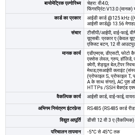
बायोमेट्रिक एल्गोरिथ्म
चेहरा: वी4.0;
फिंगरप्रिंटःV13.0 (मानक) 
कार्ड का प्रकार
आईडी कार्ड @125 kHz ((
आईसी कार्ड@ 13.56 मेगाहर्
संचार
टीसीपी/आईपी, वाई-फाई, वी
यूएसबीः प्रकार ए (केवल यूए
एक्जिट बटन, 12 वी आउटप
मानक कार्य
एडीएमएस, डीएसटी, फोटो कैप
एक्सेस लेवल, ग्रुप, हॉलिडे, 
क्वेरी, शेड्यूल बेल,टेंपर स
मेथड,एसआईपी क्लाइंट (स
(प्रोफाइल S, प्रोफाइल T, 
A के साथ संगत), AC पुश औ
HTTPs /SSH बैकएंड एक्सेस
वैकल्पिक कार्य
आईसी कार्ड, वाई-फाई, वायर
अभिगम नियंत्रण इंटरफ़ेस
RS485 (RS485 कार्ड रीडर 
विद्युत आपूर्ति
डीसी 12 वी 3 ए (वैकल्पिक)
परिचालन तापमान
-5°C से 45°C तक