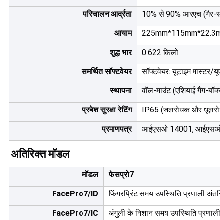
परिचालन आर्द्रता
10% से 90% आरएच (गैर-संक
आयाम
225mm*115mm*22.3m
शुद्ध भार
0.622 किलो
समर्थित सॉफ्टवेयर
सॉफ्टवेयर: यूटाइम मास्टर/यू
स्थापना
वॉल-माउंट (एशियाई गैंग-बॉक
प्रवेश सुरक्षा रेटिंग
IP65 (जलरोधक और धूलर
प्रमाणपत्र
आईएसओ 14001, आईएसओ 
अतिरिक्त मॉडल
मॉडल
फेसप्रो7
FacePro7/ID
फिंगरप्रिंट समय उपस्थिति प्रणाली अंत
FacePro7/IC
अंगुली के निशान समय उपस्थिति प्रणाल