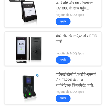
उपस्थिति और वेब सॉफ्टवेयर
FA1000 के साथ पहुँच
नियंत्रण प्रणाली
negotiable MOQ:1pcs
संपर्क
चेहरे और फिंगरप्रिंट और RFID
कार्ड
negotiable MOQ:1pcs
संपर्क
वाईफाई/टीसीपी/आईपी/यूएसबी
पोर्ट FA220 के साथ
बायोमेट्रिक फिंगरप्रिंट एक्सेस
कंट्रोल और फेस बायोमेट्रिक
negotiable MOQ:1pcs
टाइम अटेंडेंस सिस्टम
संपर्क