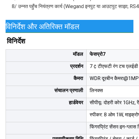
8/ उन्नत पहुँच नियंत्रण कार्य (Wiegand इनपुट या आउटपुट साझा; RS48
विनिर्देश और अतिरिक्त मॉडल
विनिर्देश
मॉडल
फेसप्रो7
प्रदर्शन
7 ¢ टीएफटी रंग टच एलईडी
कैमरा
WDR दूरबीन कैमरा@1MP
संचालन प्रणाली
लिनक्स
हार्डवेयर
सीपीयूः दोहरी कोर 1GHz,
स्पीकर: 8 ओम 1W, माइक्र
फिंगरप्रिंट सेंसरःइन-ग्लास 
प्रमाणीकरण विधि
फिंगरप्रिंट / चेहरा / कार्ड